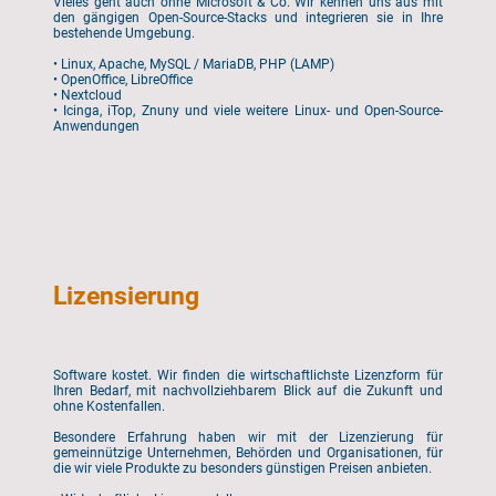
Vieles geht auch ohne Microsoft & Co. Wir kennen uns aus mit
den gängigen Open-Source-Stacks und integrieren sie in Ihre
bestehende Umgebung.
• Linux, Apache, MySQL / MariaDB, PHP (LAMP)
• OpenOffice, LibreOffice
• Nextcloud
• Icinga, iTop, Znuny und viele weitere Linux- und Open-Source-
Anwendungen
Lizensierung
Software kostet. Wir finden die wirtschaftlichste Lizenzform für
Ihren Bedarf, mit nachvollziehbarem Blick auf die Zukunft und
ohne Kostenfallen.
Besondere Erfahrung haben wir mit der Lizenzierung für
gemeinnützige Unternehmen, Behörden und Organisationen, für
die wir viele Produkte zu besonders günstigen Preisen anbieten.